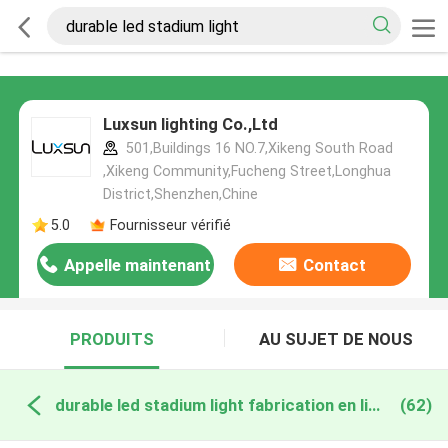
Luxsun lighting Co.,Ltd
501,Buildings 16 NO.7,Xikeng South Road
,Xikeng Community,Fucheng Street,Longhua
District,Shenzhen,Chine
5.0
Fournisseur vérifié
Appelle maintenant
Contact
PRODUITS
AU SUJET DE NOUS
durable led stadium light fabrication en ligne
(62)