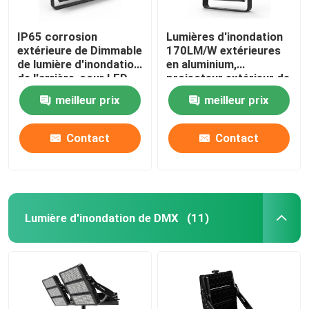
IP65 corrosion
Lumières d'inondation
extérieure de Dimmable
170LM/W extérieures
de lumière d'inondation
en aluminium,
de l'arrière-cour LED
projecteur extérieur de
anti
Multiscene LED
meilleur prix
meilleur prix
Contact
Contact
Lumière d'inondation de DMX
(11)