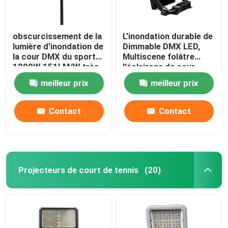
obscurcissement de la
L'inondation durable de
lumière d'inondation de
Dimmable DMX LED,
la cour DMX du sport
Multiscene folâtre
1800W 151LM/W très
l'éclairage de cour
efficace
meilleur prix
meilleur prix
Contact
Contact
Projecteurs de court de tennis
(20)