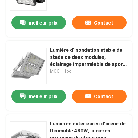
AU SUJET DES USA
meilleur prix
Contact
Visite d'usine
Lumière d'inondation stable de
Contrôle de qualité
stade de deux modules,
éclairage imperméable de sports
de LED
MOQ：1pc
Demandez une citation
Lumières de cour de sport de LED
meilleur prix
Contact
LUMIÈRE DE STADE DE LED
Lumières extérieures d'arène de
Dimmable 480W, lumières
Lumière d'inondation extérieure de LED
pratiques de stade pour