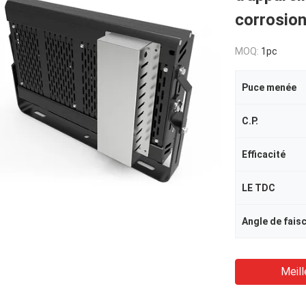
corrosio
MOQ:
1pc
Puce menée
C.P.
Efficacité
LE TDC
Angle de fais
Meill