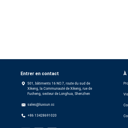
Entrer en contact
À
501, bâtiments 16 NO.7, route du sud de
Pro
Xikeng, la Communauté de Xikeng, rue de
Fucheng, secteur de Longhua, Shenzhen
Vis
sales@luxsun.cc
Con
+86 13428691020
Co