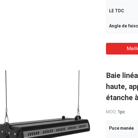
LE TDC
Angle de fais
Meill
Baie lin
haute, app
étanche à
MOQ:
1pc
Puce menée