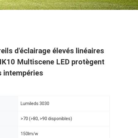
eils d'éclairage élevés linéaires
'IK10 Multiscene LED protègent
s intempéries
Lumileds 3030
>70 (>80, >90 disponibles)
150lm/w