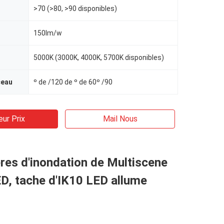
>70 (>80, >90 disponibles)
150lm/w
5000K (3000K, 4000K, 5700K disponibles)
ceau
º de /120 de º de 60º /90
eur Prix
Mail Nous
res d'inondation de Multiscene
D, tache d'IK10 LED allume