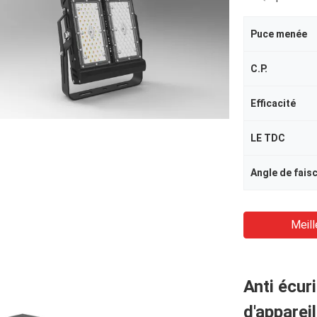
Puce menée
C.P.
Efficacité
LE TDC
Angle de fais
Meill
Anti écur
d'appareil