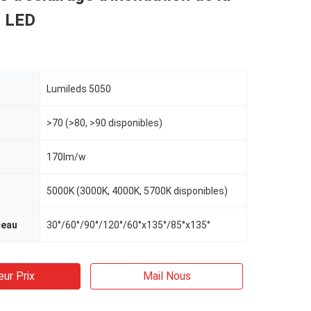
n LED
Lumileds 5050
>70 (>80, >90 disponibles)
170lm/w
5000K (3000K, 4000K, 5700K disponibles)
ceau
30°/60°/90°/120°/60°x135°/85°x135°
eur Prix
Mail Nous