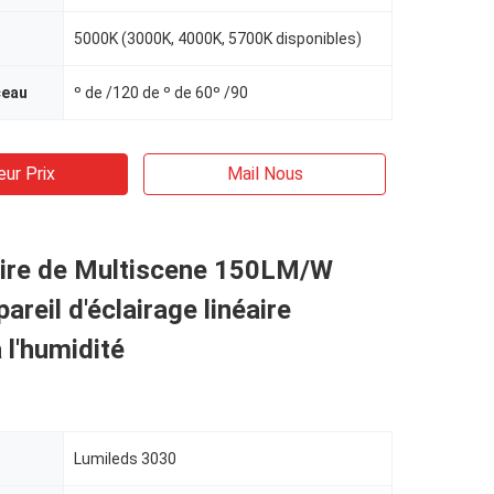
5000K (3000K, 4000K, 5700K disponibles)
ceau
º de /120 de º de 60º /90
eur Prix
Mail Nous
éaire de Multiscene 150LM/W
areil d'éclairage linéaire
 l'humidité
Lumileds 3030