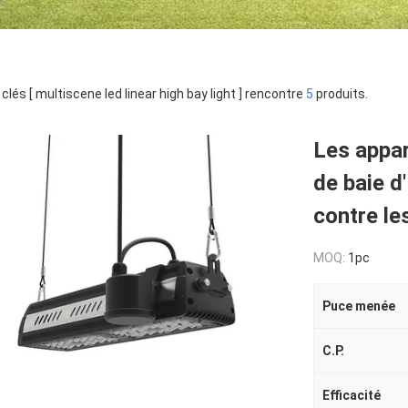
clés [ multiscene led linear high bay light ] rencontre
5
produits.
Les appar
de baie d
contre le
MOQ:
1pc
Puce menée
C.P.
Efficacité