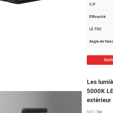
C.P.
Efficacité
LE TDC
Angle de fais
Meill
Les lumiè
5000K LE
extérieur
MOQ:
1pc