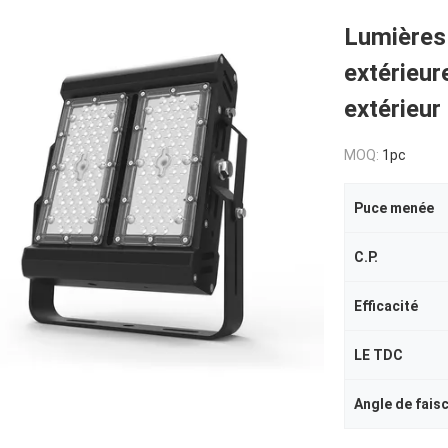
Lumières
extérieur
extérieur
MOQ:
1pc
Puce menée
C.P.
Efficacité
LE TDC
Angle de fais