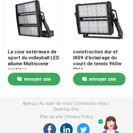
Lumière d'inondation de DMX
Projecteurs de court de tennis
La cour extérieure de
construction dur et
Réverbères extérieurs de LED
sport du volleyball LED
IK09 d'éclairage du
allume Multiscene
court de tennis 960w
pratique
IP66
Lumières extérieures de tache de LED
envoyer une
envoyer une
Lumières élevées de mât de LED
demande
demande
Aperçu
Au sujet de nous
Contactez-nous
lumière élevée de baie d'UFO
Desktop Site
Plan du site
Privacy Policy
Lumières élevées linéaires de baie de LED