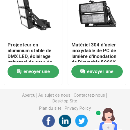
Lumière d'inondation de DMX
Projecteurs de court de tennis
Projecteur en
Matériel 304 d'acier
aluminium stable de
inoxydable de PC de
Réverbères extérieurs de LED
DMX LED, éclairage
lumière d'inondation
universel de cour de
de Dimmable 5000K
sport d'intérieur
DMX
Lumières extérieures de tache de LED
envoyer une
envoyer une
demande
demande
Lumières élevées de mât de LED
Aperçu
Au sujet de nous
Contactez-nous
Desktop Site
lumière élevée de baie d'UFO
Plan du site
Privacy Policy
Lumières élevées linéaires de baie de LED