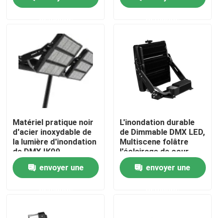
demande
demande
AU SUJET DES USA
Visite d'usine
Contrôle de qualité
Demandez une citation
Matériel pratique noir
L'inondation durable
d'acier inoxydable de
de Dimmable DMX LED,
la lumière d'inondation
Multiscene folâtre
Lumières de cour de sport de LED
de DMX IK09
l'éclairage de cour
envoyer une
envoyer une
LUMIÈRE DE STADE DE LED
demande
demande
Lumière d'inondation extérieure de LED