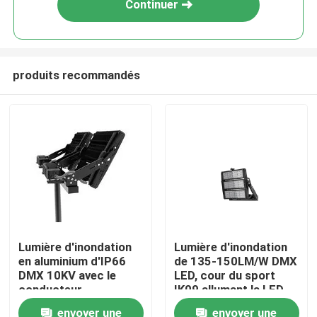
Continuer
produits recommandés
Maison
Lumière d'inondation
Lumière d'inondation
en aluminium d'IP66
de 135-150LM/W DMX
Produits
DMX 10KV avec le
LED, cour du sport
conducteur
IK09 allumant la LED
d'Inventronics
envoyer une
envoyer une
vidéos