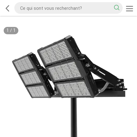
1
/
1