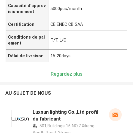
Capacité d'approv
5000pcs/month
isionnement
Certification
CE ENEC CB SAA
Conditions de pai
T/T, L/C
ement
Délai de livraison
15-20days
Regardez plus
AU SUJET DE NOUS
Luxsun lighting Co.,Ltd profil
du fabricant
501,Buildings 16 NO.7,Xikeng
South Road ,Xikeng