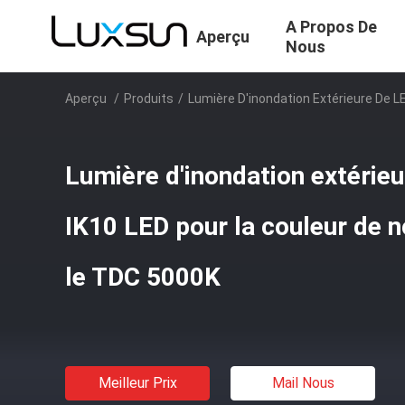
A Propos De
Aperçu
Nous
Aperçu
/
Produits
/
Lumière D'inondation Extérieure De L
Lumière d'inondation extéri
IK10 LED pour la couleur de n
le TDC 5000K
Meilleur Prix
Mail Nous