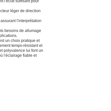
 l'éclat suffisant pour
ecteur léger de direction
ssurant l'interprétation
ents besoins de allumage
plications.
est un choix pratique et
gement temps-résistant et
et polyvalence lui font un
 l'éclairage fiable et