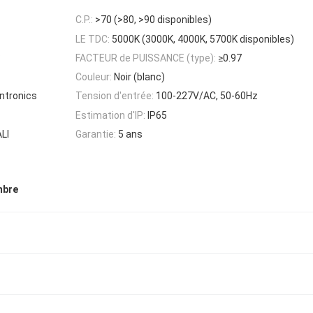
C.P.:
>70 (>80, >90 disponibles)
LE TDC:
5000K (3000K, 4000K, 5700K disponibles)
°
FACTEUR de PUISSANCE (type):
≥0.97
Couleur:
Noir (blanc)
ntronics
Tension d'entrée:
100-227V/AC, 50-60Hz
Estimation d'IP:
IP65
LI
Garantie:
5 ans
mbre