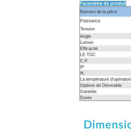
Paramètre de produit
Numéro de la pièce
Puissance
Tension
Angle
Lumen
Efficacité
LE TDC
C.P.
IP
IK
La température d'opération
Options de Dimmable
Garantie
Durée