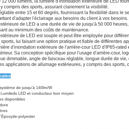
12 000 lumens, la lumière d'inondation extérieure de LED fournit
, y compris des sports, assurant clairement la visibilité.
glable entre 15 et 60 degrés, fournissant la flexibilité dans le s
ettant d'adapter l'éclairage aux besoins du client à vos besoins.
extérieure de LED a une durée de vie de jusqu'à 50 000 heures, a
uisant au minimum des coûts de maintenance.
extérieure de LED est souple et peut être employée pour différ
sports, lui faisant une option pratique et fiable de différentes ap
ière d'inondation extérieure de l'arrière-cour LED d'IP65-rated 
xtérieur. Sa conception spécifique pour l'usage d'arrière-cour, lo
tique dimmable, angle de faisceau réglable, longue durée de vie, 
tes applications de allumage extérieures, y compris des sports, où
pales
de système de jusqu'à 140lm/W
e Lumileds LED et conducteur bon moyen
es disponibles
 dure
ières
d'Époxyde-polyester