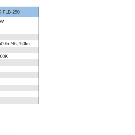
-FLB-250
0W
500lm/46,750lm
500K