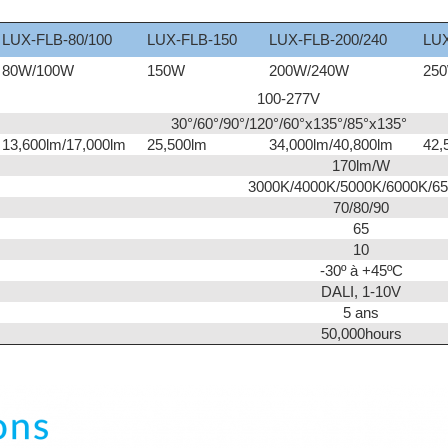
LUX-FLB-80/100
LUX-FLB-150
LUX-FLB-200/240
LUX
80W/100W
150W
200W/240W
25
100-277V
30°/60°/90°/120°/60°x135°/85°x135°
13,600lm/17,000lm
25,500lm
34,000lm/40,800lm
42,
170lm/W
3000K/4000K/5000K/6000K/6
70/80/90
65
10
-30º à +45ºC
DALI, 1-10V
5 ans
50,000hours