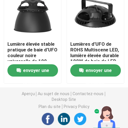
Lumière d'inondation de DMX
Projecteurs de court de tennis
Lumière élevée stable
Lumières d'UFO de
pratique de baie d'UFO
ROHS Multiscene LED,
Réverbères extérieurs de LED
couleur noire
lumière élevée durable
universelle de 100
100W de baie de LED
watts
Lumières extérieures de tache de LED
envoyer une
envoyer une
demande
demande
Lumières élevées de mât de LED
Aperçu
Au sujet de nous
Contactez-nous
Desktop Site
lumière élevée de baie d'UFO
Plan du site
Privacy Policy
Lumières élevées linéaires de baie de LED