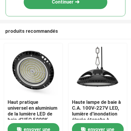
Continuer
produits recommandés
Maison
Haut pratique
Haute lampe de baie à
universel en aluminium
C.A. 100V-227V LED,
Produits
de la lumière LED de
lumière d'inondation
baie d'UFO 5000K
élevée étanche à
l'humidité de baie
envoyer une
envoyer une
vidéos