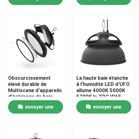
demande
demande
AU SUJET DES USA
Visite d'usine
Contrôle de qualité
Demandez une citation
Obscurcissement
La haute baie étanche
élevé durable de
à l'humidité LED d'UFO
Multiscene d'appareils
allume 4000K 5000K
Lumières de cour de sport de LED
d'éclairage de baie
5700K le TDC IP65
d'UFO 150LM/W
envoyer une
envoyer une
LUMIÈRE DE STADE DE LED
demande
demande
Lumière d'inondation extérieure de LED