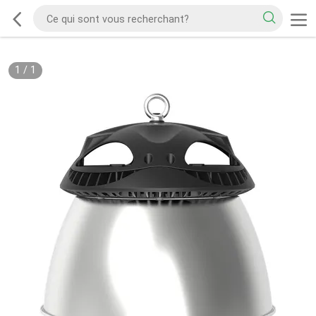
1
/
1