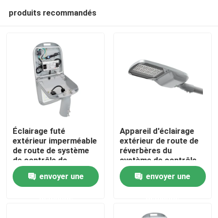
produits recommandés
Éclairage futé
Appareil d'éclairage
extérieur imperméable
extérieur de route de
de route de système
réverbères du
Maison
de contrôle de
système de contrôle
Lorawan de
intelligent LED de
envoyer une
envoyer une
réverbères d'IP66 LED
Lorawan
Produits
demande
demande
vidéos