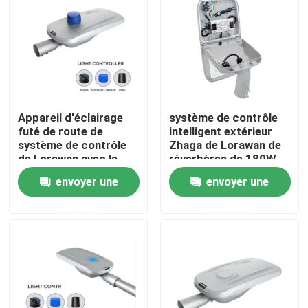
AU SUJET DES USA
Visite d'usine
Appareil d'éclairage
système de contrôle
Contrôle de qualité
futé de route de
intelligent extérieur
système de contrôle
Zhaga de Lorawan de
de Lorawan avec le
réverbères de 180W
Demandez une citation
capteur léger
LED
envoyer une
envoyer une
demande
demande
Lumières de cour de sport de LED
LUMIÈRE DE STADE DE LED
Lumière d'inondation extérieure de LED