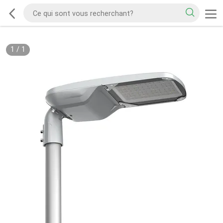
1
/
1