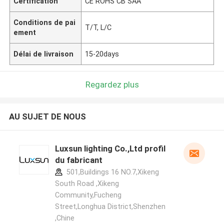
Certification
CE ROHS CB SAA
Conditions de pai
T/T, L/C
ement
Délai de livraison
15-20days
Regardez plus
AU SUJET DE NOUS
Luxsun lighting Co.,Ltd profil
du fabricant
501,Buildings 16 NO.7,Xikeng
South Road ,Xikeng
Community,Fucheng
Street,Longhua District,Shenzhen
,Chine