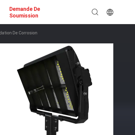
Demande De
Soumission
dation De Corrosion