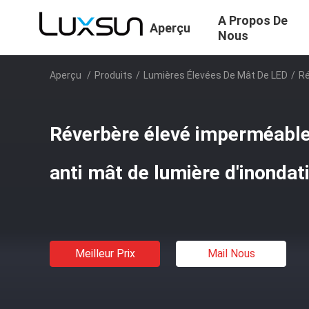
A Propos De
Aperçu
Nous
Aperçu
/
Produits
/
Lumières Élevées De Mât De LED
/
Ré
Réverbère élevé imperméabl
anti mât de lumière d'inondat
Meilleur Prix
Mail Nous