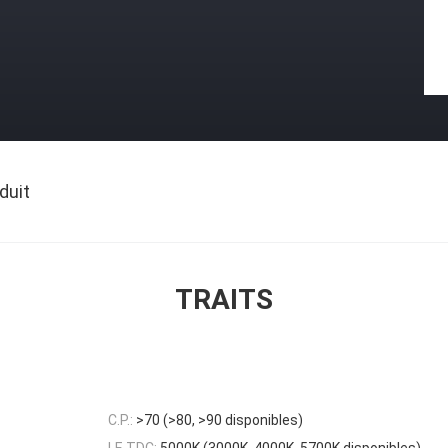
duit
TRAITS
C.P.:
>70 (>80, >90 disponibles)
LE TDC:
5000K (3000K, 4000K, 5700K disponibles)