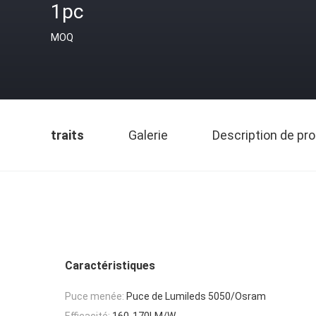
1pc
MOQ
traits
Galerie
Description de pro
Caractéristiques
Puce menée:
Puce de Lumileds 5050/Osram
Efficacité:
160-170LM/W