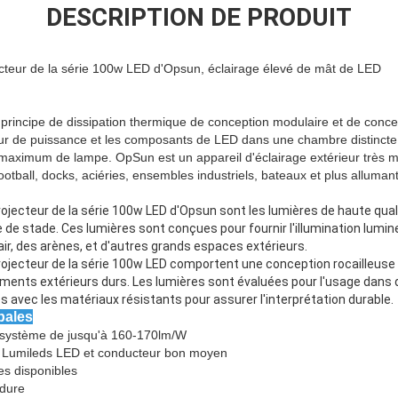
DESCRIPTION DE PRODUIT
cteur de la série 100w LED d'Opsun, éclairage élevé de mât de LED
 principe de dissipation thermique de conception modulaire et de concep
r de puissance et les composants de LED dans une chambre distincte
 maximum de lampe. OpSun est un appareil d'éclairage extérieur très mûr
 football, docks, aciéries, ensembles industriels, bateaux et plus alluma
rojecteur de la série 100w LED d'Opsun sont les lumières de haute qua
e de stade. Ces lumières sont conçues pour fournir l'illumination lumin
ir, des arènes, et d'autres grands espaces extérieurs.
ojecteur de la série 100w LED comportent une conception rocailleuse e
ements extérieurs durs. Les lumières sont évaluées pour l'usage da
 avec les matériaux résistants pour assurer l'interprétation durable.
pales
 de système de jusqu'à 160-170lm/W
e Lumileds LED et conducteur bon moyen
es disponibles
 dure