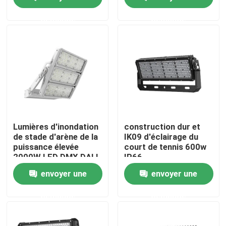
demande
demande
AU SUJET DES USA
Visite d'usine
Contrôle de qualité
Demandez une citation
Lumières d'inondation
construction dur et
de stade d'arène de la
IK09 d'éclairage du
puissance élevée
court de tennis 600w
Lumières de cour de sport de LED
2000W LED DMX DALI
IP66
Dimming
envoyer une
envoyer une
LUMIÈRE DE STADE DE LED
demande
demande
Lumière d'inondation extérieure de LED