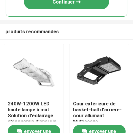
Continuer
produits recommandés
Maison
240W-1200W LED
Cour extérieure de
haute lampe à mât
basket-ball d'arrière-
Produits
Solution d'éclairage
cour allumant
d'économie d'énergie
Multiscene
imperméable
envoyer une
envoyer une
vidéos