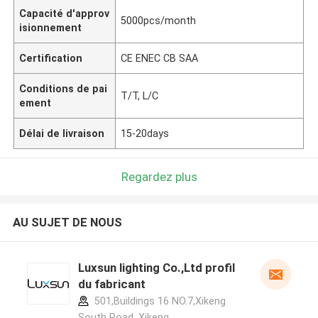
Capacité d'approv
5000pcs/month
isionnement
Certification
CE ENEC CB SAA
Conditions de pai
T/T, L/C
ement
Délai de livraison
15-20days
Regardez plus
AU SUJET DE NOUS
Luxsun lighting Co.,Ltd profil
du fabricant
501,Buildings 16 NO.7,Xikeng
South Road ,Xikeng