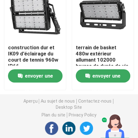
Lumière d'inondation de DMX
Projecteurs de court de tennis
construction dur et
terrain de basket
IK09 d'éclairage du
480w extérieur
Réverbères extérieurs de LED
court de tennis 960w
allumant 102000
IP66
heures de durée de vie
Lumières extérieures de tache de LED
envoyer une
envoyer une
demande
demande
Lumières élevées de mât de LED
Aperçu
Au sujet de nous
Contactez-nous
Desktop Site
lumière élevée de baie d'UFO
Plan du site
Privacy Policy
Lumières élevées linéaires de baie de LED