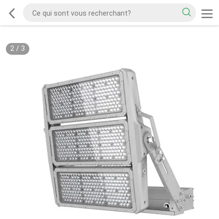
2
/
3